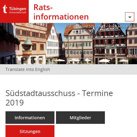
Rats­
informationen
Bild: @Manuel Schönfeld – stock.adobe.com
Translate into English
Südstadtausschuss - Termine
2019
Informationen
Mitglieder
Sitzungen