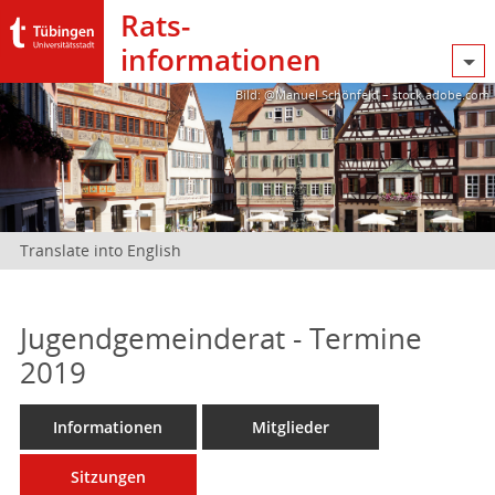
Rats­
informationen
Bild: @Manuel Schönfeld – stock.adobe.com
Translate into English
Jugendgemeinderat - Termine
2019
Informationen
Mitglieder
Sitzungen