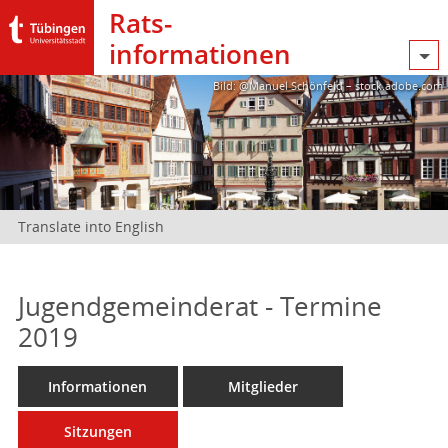
Rats­
informationen
Bild: @Manuel Schönfeld – stock.adobe.com
Translate into English
Jugendgemeinderat - Termine
2019
Informationen
Mitglieder
Sitzungen