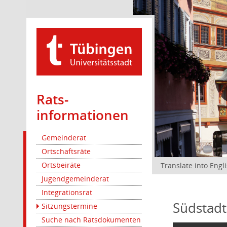
Rats­
informationen
Gemeinderat
Ortschaftsräte
Ortsbeiräte
Translate into Engl
Jugendgemeinderat
Integrationsrat
Südstadt
Sitzungstermine
Suche nach Ratsdokumenten