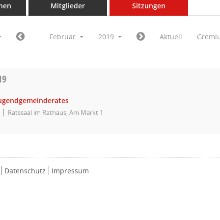
nen
Mitglieder
Sitzungen
Februar
2019
Aktuell
Gremi
19
Jugendgemeinderates
Ratssaal im Rathaus, Am Markt 1
Datenschutz
Impressum