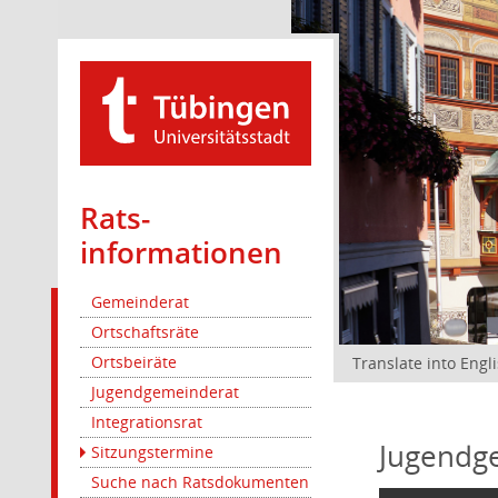
Rats­
informationen
Gemeinderat
Ortschaftsräte
Ortsbeiräte
Translate into Engl
Jugendgemeinderat
Integrationsrat
Jugendg
Sitzungstermine
Suche nach Ratsdokumenten