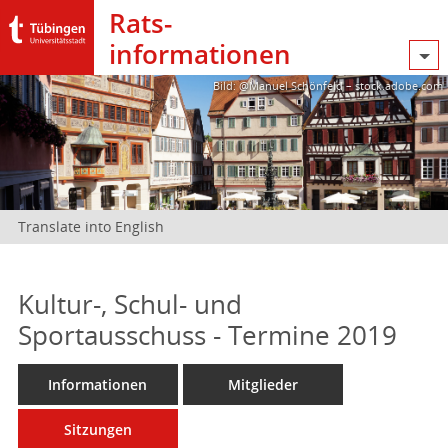
Rats­
informationen
Bild: @Manuel Schönfeld – stock.adobe.com
Translate into English
Kultur-, Schul- und
Sportausschuss - Termine 2019
Informationen
Mitglieder
Sitzungen