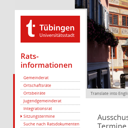
Rats­
informationen
Gemeinderat
Ortschaftsräte
Ortsbeiräte
Translate into Engl
Jugendgemeinderat
Integrationsrat
Ausschus
Sitzungstermine
Termine
Suche nach Ratsdokumenten