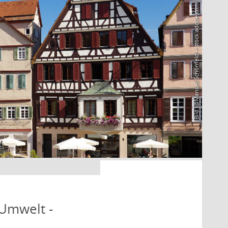
Bild: @Manuel Schönfeld – stock.adobe.com
 Umwelt -