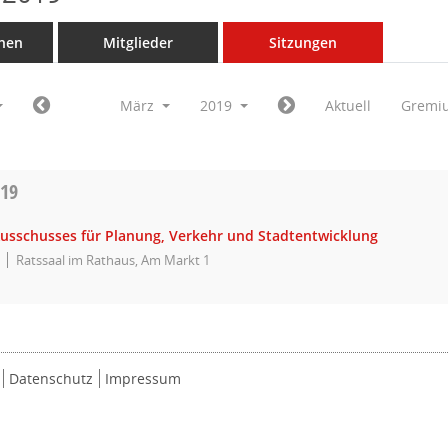
nen
Mitglieder
Sitzungen
März
2019
Aktuell
Gremi
019
Ausschusses für Planung, Verkehr und Stadtentwicklung
Ratssaal im Rathaus, Am Markt 1
Datenschutz
Impressum