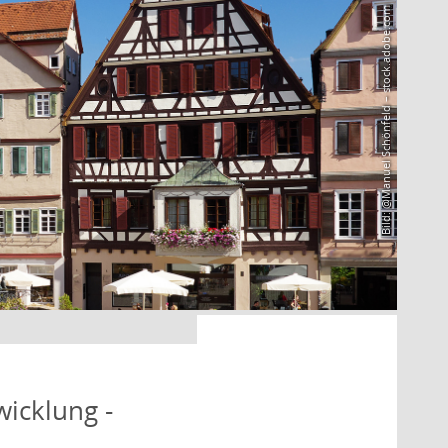
Bild: @Manuel Schönfeld – stock.adobe.com
icklung -