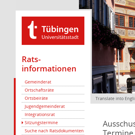
Rats­
informationen
Gemeinderat
Ortschaftsräte
Ortsbeiräte
Translate into Engl
Jugendgemeinderat
Integrationsrat
Ausschus
Sitzungstermine
Termine
Suche nach Ratsdokumenten