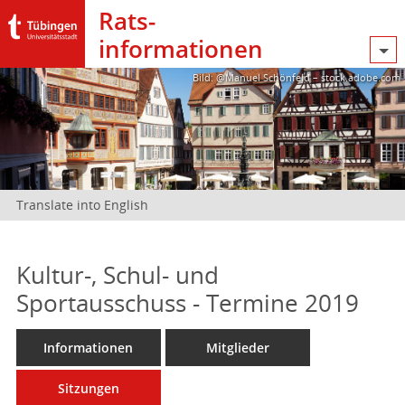
Rats­
informationen
Bild: @Manuel Schönfeld – stock.adobe.com
Translate into English
Kultur-, Schul- und
Sportausschuss - Termine 2019
Informationen
Mitglieder
Sitzungen