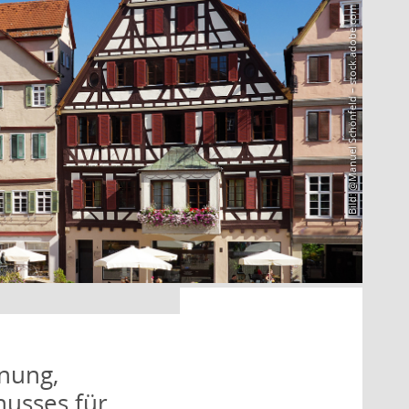
Bild: @Manuel Schönfeld – stock.adobe.com
nung,
husses für