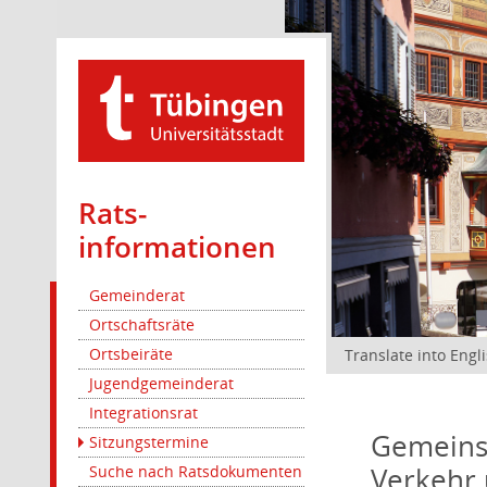
Rats­
informationen
Gemeinderat
Ortschaftsräte
Ortsbeiräte
Translate into Engl
Jugendgemeinderat
Integrationsrat
Gemeinsa
Sitzungstermine
Verkehr 
Suche nach Ratsdokumenten