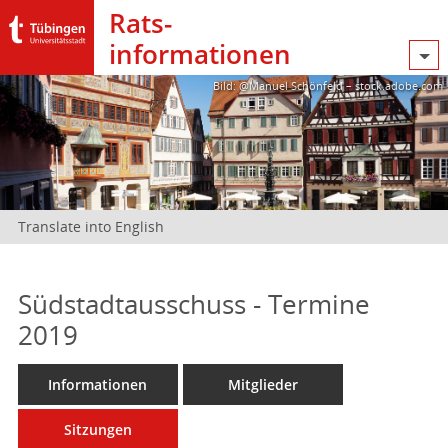
Rats­
informationen
Bild: @Manuel Schönfeld – stock.adobe.com
Translate into English
Südstadtausschuss - Termine
2019
Informationen
Mitglieder
Sitzungen