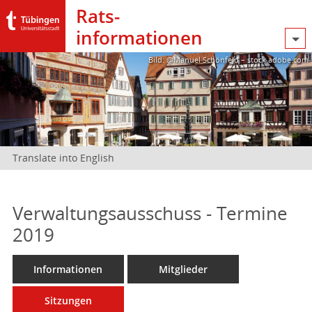
Rats­
informationen
Bild: @Manuel Schönfeld – stock.adobe.com
Translate into English
Verwaltungsausschuss - Termine
2019
Informationen
Mitglieder
Sitzungen