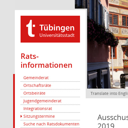
Rats­
informationen
Gemeinderat
Ortschaftsräte
Ortsbeiräte
Translate into Engl
Jugendgemeinderat
Integrationsrat
Ausschus
Sitzungstermine
2019
Suche nach Ratsdokumenten