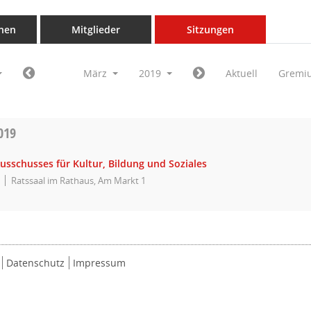
nen
Mitglieder
Sitzungen
März
2019
Aktuell
Gremi
019
usschusses für Kultur, Bildung und Soziales
Ratssaal im Rathaus, Am Markt 1
Datenschutz
Impressum