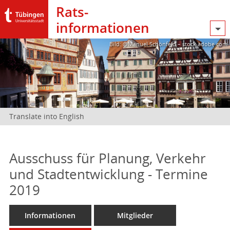
Rats­
informationen
Bild: @Manuel Schönfeld – stock.adobe.com
Translate into English
Ausschuss für Planung, Verkehr
und Stadtentwicklung - Termine
2019
Informationen
Mitglieder