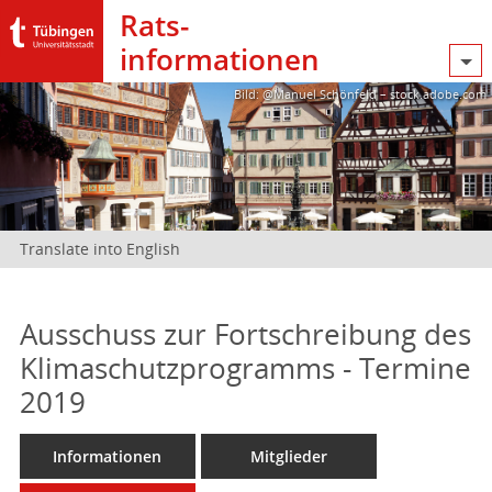
Rats­
informationen
Bild: @Manuel Schönfeld – stock.adobe.com
Translate into English
Ausschuss zur Fortschreibung des
Klimaschutzprogramms - Termine
2019
Informationen
Mitglieder