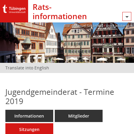
Rats­
informationen
Bild: @Manuel Schönfeld – stock.adobe.com
Translate into English
Jugendgemeinderat - Termine
2019
Informationen
Mitglieder
Sitzungen