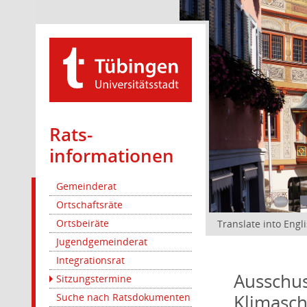
Rats­
informationen
Gemeinderat
Ortschaftsräte
Ortsbeiräte
Translate into Engl
Jugendgemeinderat
Integrationsrat
Ausschus
Sitzungstermine
Klimasc
Suche nach Ratsdokumenten