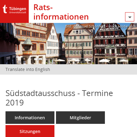
Rats­
informationen
Bild: @Manuel Schönfeld – stock.adobe.com
Translate into English
Südstadtausschuss - Termine
2019
Informationen
Mitglieder
Sitzungen