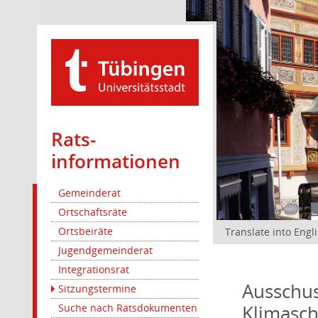
Rats­
informationen
Gemeinderat
Ortschaftsräte
Ortsbeiräte
Translate into Engl
Jugendgemeinderat
Integrationsrat
Ausschus
Sitzungstermine
Klimasc
Suche nach Ratsdokumenten