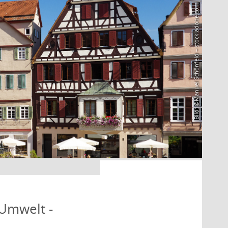
Bild: @Manuel Schönfeld – stock.adobe.com
 Umwelt -