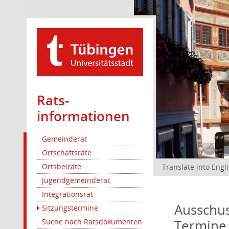
Rats­
informationen
Gemeinderat
Ortschaftsräte
Ortsbeiräte
Translate into Engl
Jugendgemeinderat
Integrationsrat
Ausschus
Sitzungstermine
Termine
Suche nach Ratsdokumenten