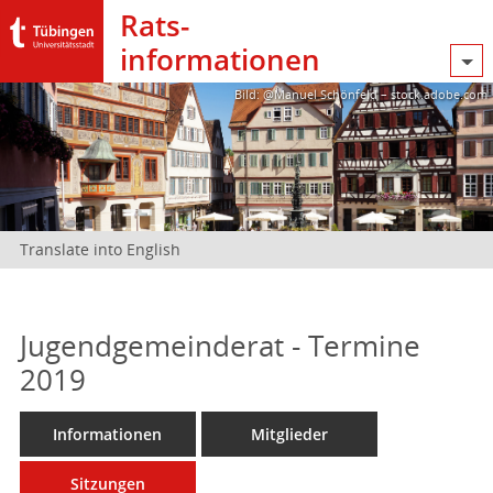
Rats­
informationen
Bild: @Manuel Schönfeld – stock.adobe.com
Translate into English
Jugendgemeinderat - Termine
2019
Informationen
Mitglieder
Sitzungen