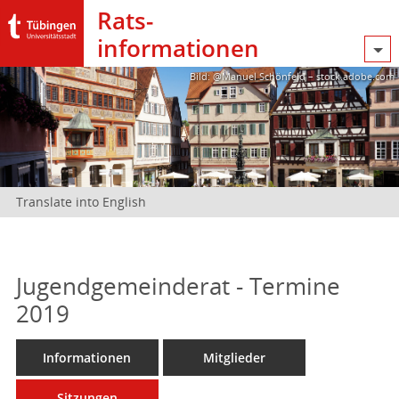
Rats­
informationen
Bild: @Manuel Schönfeld – stock.adobe.com
Translate into English
Jugendgemeinderat - Termine
2019
Informationen
Mitglieder
Sitzungen