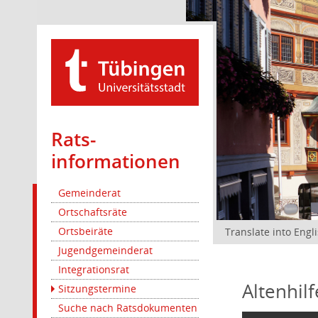
Rats­
informationen
Gemeinderat
Ortschaftsräte
Ortsbeiräte
Translate into Engl
Jugendgemeinderat
Integrationsrat
Altenhil
Sitzungstermine
Suche nach Ratsdokumenten