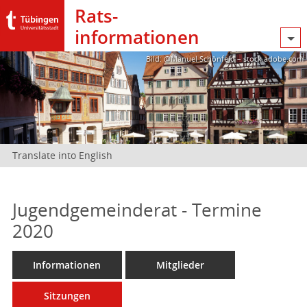
Rats­
informationen
Bild: @Manuel Schönfeld – stock.adobe.com
Translate into English
Jugendgemeinderat - Termine
2020
Informationen
Mitglieder
Sitzungen