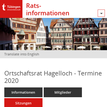
Rats­
informationen
Bild: @Manuel Schönfeld – stock.adobe.com
Translate into English
Ortschaftsrat Hagelloch - Termine
2020
Informationen
Mitglieder
Sitzungen