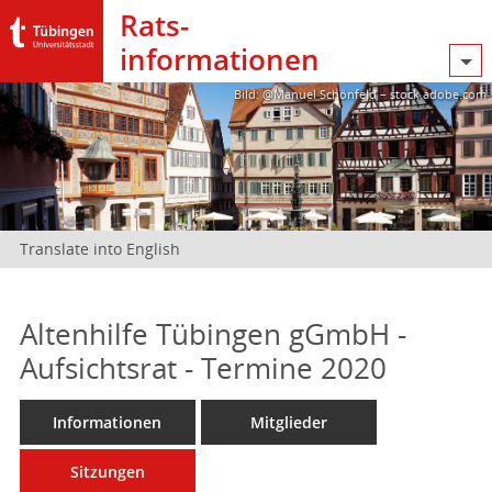
Rats­
informationen
Bild: @Manuel Schönfeld – stock.adobe.com
Translate into English
Altenhilfe Tübingen gGmbH -
Aufsichtsrat - Termine 2020
Informationen
Mitglieder
Sitzungen