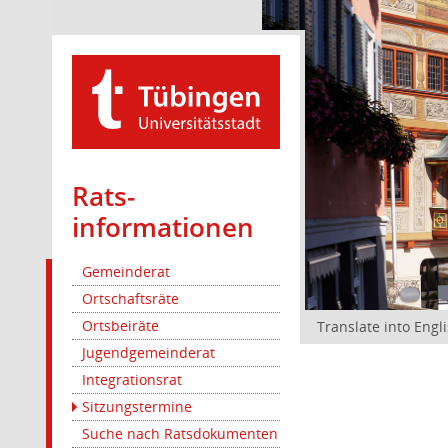
Rats­
informationen
Gemeinderat
Ortschaftsräte
Ortsbeiräte
Translate into Engl
Jugendgemeinderat
Integrationsrat
Sitzungstermine
Suche nach Ratsdokumenten