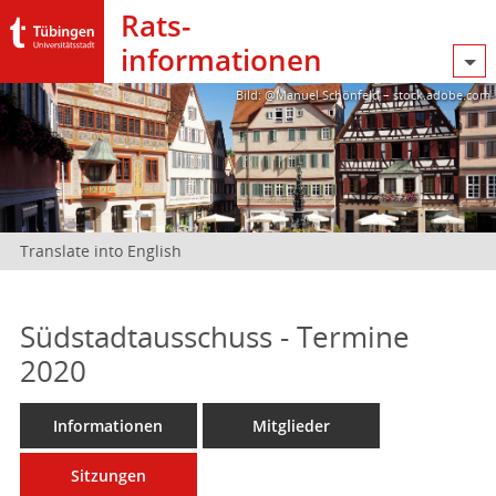
Rats­
informationen
Bild: @Manuel Schönfeld – stock.adobe.com
Translate into English
Südstadtausschuss - Termine
2020
Informationen
Mitglieder
Sitzungen