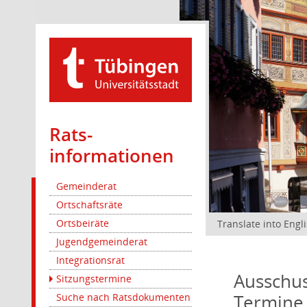
Rats­
informationen
Gemeinderat
Ortschaftsräte
Ortsbeiräte
Translate into Engl
Jugendgemeinderat
Integrationsrat
Ausschus
Sitzungstermine
Termine
Suche nach Ratsdokumenten