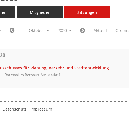
nen
Mitglieder
Sitzungen
Oktober
2020
Aktuell
Gremi
020
Ausschusses für Planung, Verkehr und Stadtentwicklung
Ratssaal im Rathaus, Am Markt 1
Datenschutz
Impressum