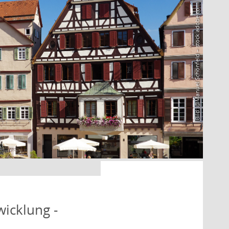
Bild: @Manuel Schönfeld – stock.adobe.com
icklung -