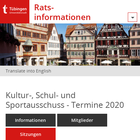
Rats­
informationen
Bild: @Manuel Schönfeld – stock.adobe.com
Translate into English
Kultur-, Schul- und
Sportausschuss - Termine 2020
Informationen
Mitglieder
Sitzungen