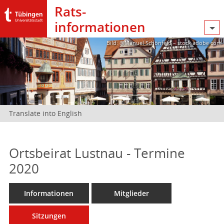
Rats­
informationen
Bild: @Manuel Schönfeld – stock.adobe.com
Translate into English
Ortsbeirat Lustnau - Termine
2020
Informationen
Mitglieder
Sitzungen