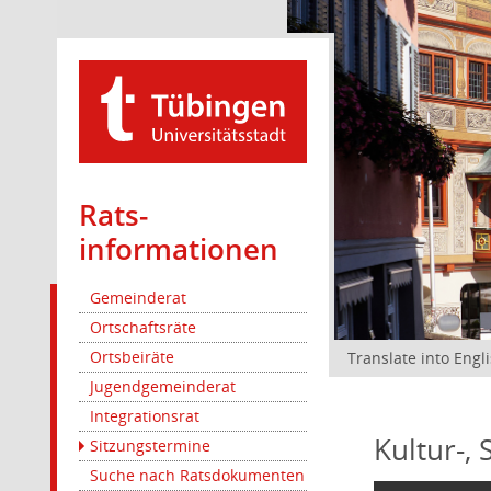
Rats­
informationen
Gemeinderat
Ortschaftsräte
Ortsbeiräte
Translate into Engl
Jugendgemeinderat
Integrationsrat
Kultur-,
Sitzungstermine
Suche nach Ratsdokumenten