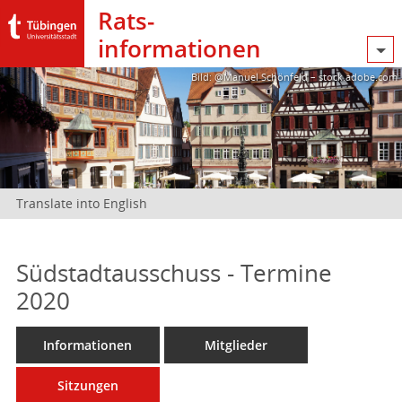
Rats­
informationen
Bild: @Manuel Schönfeld – stock.adobe.com
Translate into English
Südstadtausschuss - Termine
2020
Informationen
Mitglieder
Sitzungen