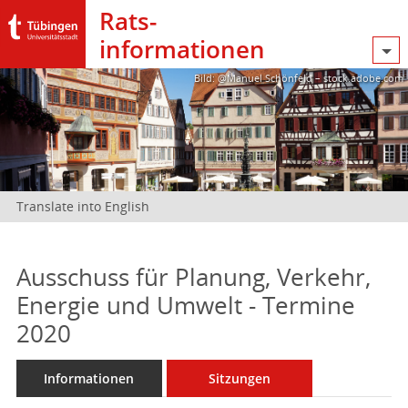
Rats­
informationen
Bild: @Manuel Schönfeld – stock.adobe.com
Translate into English
Ausschuss für Planung, Verkehr,
Energie und Umwelt - Termine
2020
Informationen
Sitzungen