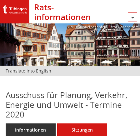
Rats­
informationen
Bild: @Manuel Schönfeld – stock.adobe.com
Translate into English
Ausschuss für Planung, Verkehr,
Energie und Umwelt - Termine
2020
Informationen
Sitzungen