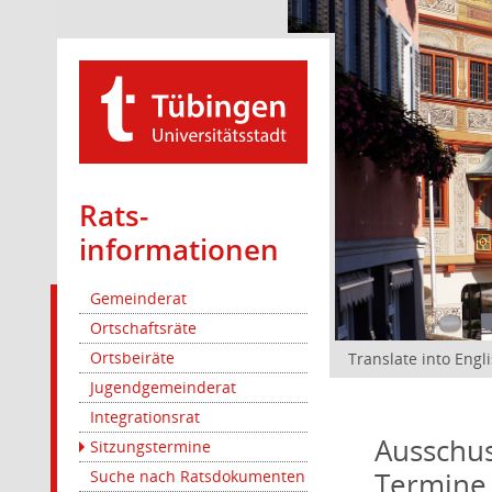
Rats­
informationen
Gemeinderat
Ortschaftsräte
Ortsbeiräte
Translate into Engl
Jugendgemeinderat
Integrationsrat
Ausschus
Sitzungstermine
Termine
Suche nach Ratsdokumenten