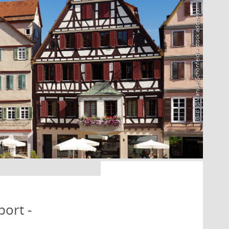
Bild: @Manuel Schönfeld – stock.adobe.com
port -