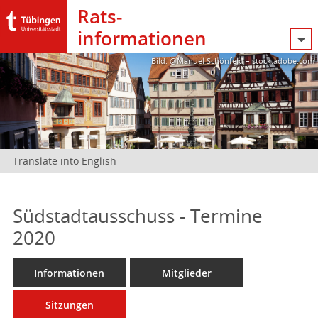
Rats­
informationen
Bild: @Manuel Schönfeld – stock.adobe.com
Translate into English
Südstadtausschuss - Termine
2020
Informationen
Mitglieder
Sitzungen