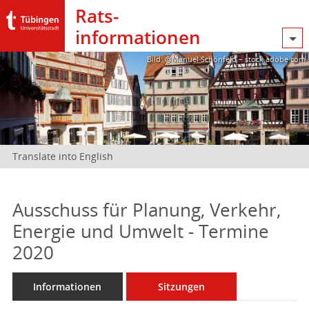
Rats­
informationen
Bild: @Manuel Schönfeld – stock.adobe.com
Translate into English
Ausschuss für Planung, Verkehr,
Energie und Umwelt - Termine
2020
Informationen
Sitzungen