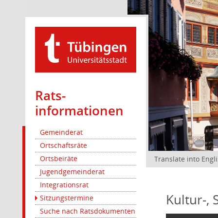
Rats­
informationen
Gemeinderat
Ortschaftsräte
Ortsbeiräte
Translate into Engl
Jugendgemeinderat
Integrationsrat
Kultur-,
Sitzungstermine
Suche nach Ratsdokumenten