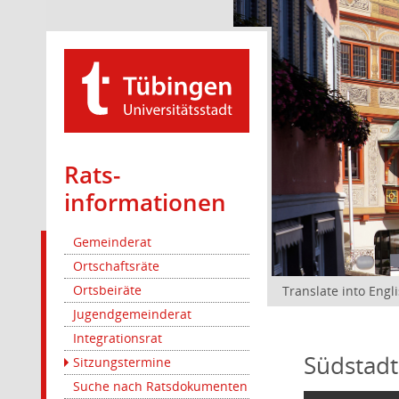
Rats­
informationen
Gemeinderat
Ortschaftsräte
Ortsbeiräte
Translate into Engl
Jugendgemeinderat
Integrationsrat
Südstadt
Sitzungstermine
Suche nach Ratsdokumenten