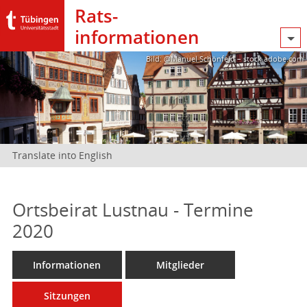
Rats­
informationen
Bild: @Manuel Schönfeld – stock.adobe.com
Translate into English
Ortsbeirat Lustnau - Termine
2020
Informationen
Mitglieder
Sitzungen