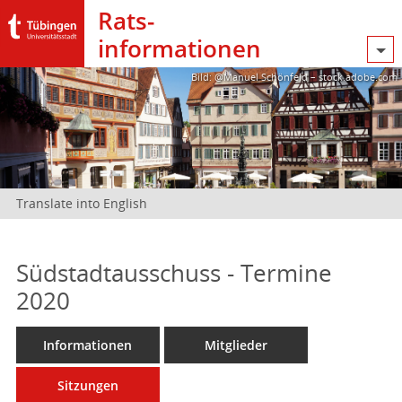
Rats­
informationen
Bild: @Manuel Schönfeld – stock.adobe.com
Translate into English
Südstadtausschuss - Termine
2020
Informationen
Mitglieder
Sitzungen