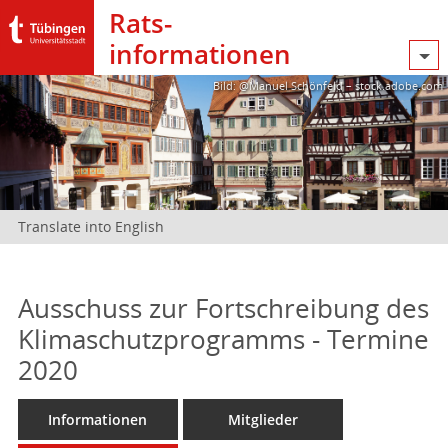
Rats­
informationen
Bild: @Manuel Schönfeld – stock.adobe.com
Translate into English
Ausschuss zur Fortschreibung des
Klimaschutzprogramms - Termine
2020
Informationen
Mitglieder