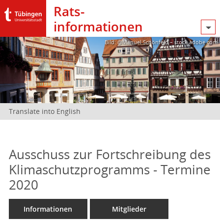
Rats­
informationen
Bild: @Manuel Schönfeld – stock.adobe.com
Translate into English
Ausschuss zur Fortschreibung des
Klimaschutzprogramms - Termine
2020
Informationen
Mitglieder