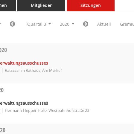
nen
Mitglieder
Sitzungen
Quartal 3
2020
Aktuell
Gremi
020
Verwaltungsausschusses
Ratssaal im Rathaus, Am Markt 1
20
Verwaltungsausschusses
Hermann-Hepper-Halle, Westbahnhofstraße 23
020