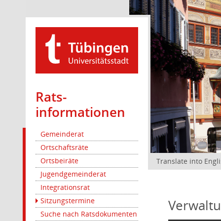
Rats­
informationen
Gemeinderat
Ortschaftsräte
Ortsbeiräte
Translate into Engl
Jugendgemeinderat
Integrationsrat
Sitzungstermine
Verwaltu
Suche nach Ratsdokumenten