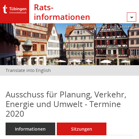
Rats­
informationen
Bild: @Manuel Schönfeld – stock.adobe.com
Translate into English
Ausschuss für Planung, Verkehr,
Energie und Umwelt - Termine
2020
Informationen
Sitzungen