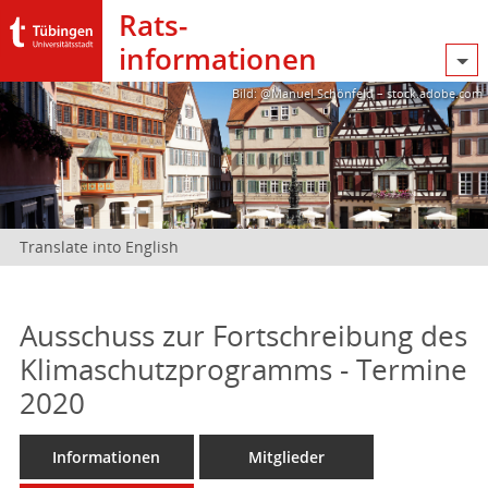
Rats­
informationen
Bild: @Manuel Schönfeld – stock.adobe.com
Translate into English
Ausschuss zur Fortschreibung des
Klimaschutzprogramms - Termine
2020
Informationen
Mitglieder