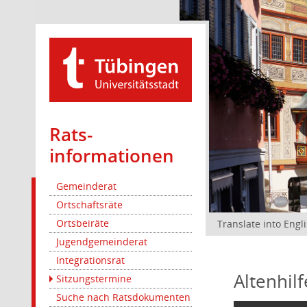
Rats­
informationen
Gemeinderat
Ortschaftsräte
Ortsbeiräte
Translate into Engl
Jugendgemeinderat
Integrationsrat
Altenhil
Sitzungstermine
Suche nach Ratsdokumenten