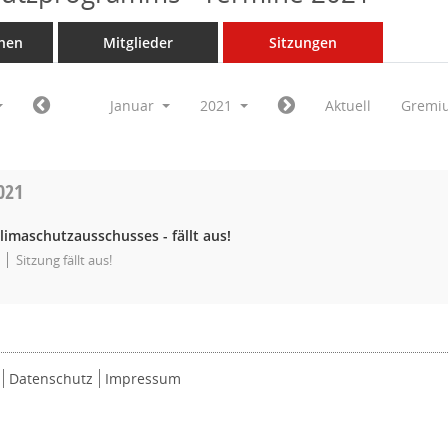
nen
Mitglieder
Sitzungen
Januar
2021
Aktuell
Gremi
021
limaschutzausschusses - fällt aus!
Sitzung fällt aus!
Datenschutz
Impressum