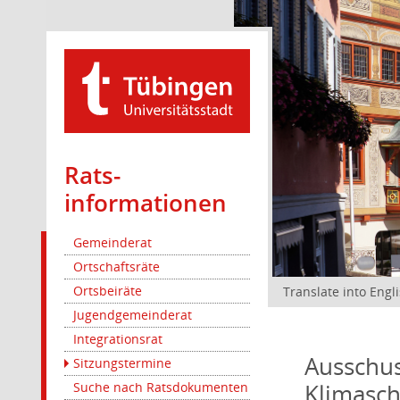
Rats­
informationen
Gemeinderat
Ortschaftsräte
Ortsbeiräte
Translate into Engl
Jugendgemeinderat
Integrationsrat
Ausschus
Sitzungstermine
Klimasc
Suche nach Ratsdokumenten