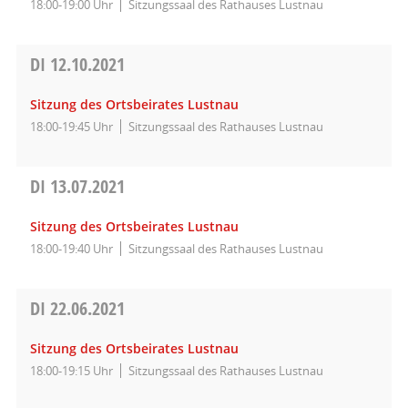
18:00-19:00 Uhr
Sitzungssaal des Rathauses Lustnau
DI
12.10.2021
Sitzung des Ortsbeirates Lustnau
18:00-19:45 Uhr
Sitzungssaal des Rathauses Lustnau
DI
13.07.2021
Sitzung des Ortsbeirates Lustnau
18:00-19:40 Uhr
Sitzungssaal des Rathauses Lustnau
DI
22.06.2021
Sitzung des Ortsbeirates Lustnau
18:00-19:15 Uhr
Sitzungssaal des Rathauses Lustnau