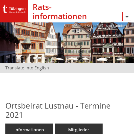
Rats­
informationen
Bild: @Manuel Schönfeld – stock.adobe.com
Translate into English
Ortsbeirat Lustnau - Termine
2021
Informationen
Mitglieder